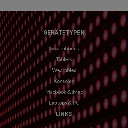
FUSSZEILE
GERÄTETYPEN
Smartphones
Tablets
Wearables
Konsolen
Macbook & iMac
Laptops & PC
LINKS