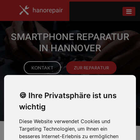
SMARTPHONE REPARATUR
IN HANNOVER
KONTAKT
ZUR REPARATUR
Ihre Privatsphäre ist uns
wichtig
Handy
Tablet
Wearables
Konsolen
Mac
PC
Diese Website verwendet Cookies und
Targeting Technologien, um Ihnen ein
besseres Internet-Erlebnis zu ermöglichen