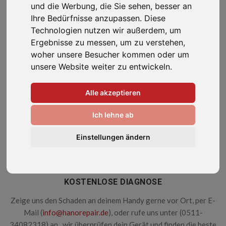
und die Werbung, die Sie sehen, besser an
Ihre Bedürfnisse anzupassen. Diese
Technologien nutzen wir außerdem, um
Ergebnisse zu messen, um zu verstehen,
UNSER SERVICE FÜR DICH
woher unsere Besucher kommen oder um
unsere Website weiter zu entwickeln.
Unser Team hilft Dir mit deinem
Problem weiter!
Alle akzeptieren
Ich lehne ab
Einstellungen ändern
KOSTENLOSE DIAGNOSE
Zeige uns den Schaden an deinem Handy gerne vor Ort, per E-
Mail (
info@hanorepair.de
), oder rufe uns unter (0511-
34082318) an , wir überprüfen dein Gerät und finden die beste