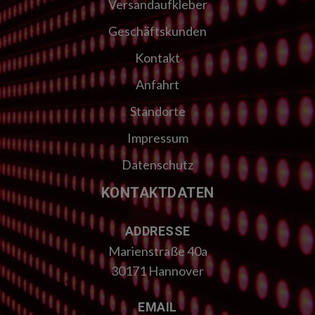
Versandaufkleber
Geschäftskunden
Kontakt
Anfahrt
Standorte
Impressum
Datenschutz
KONTAKTDATEN
ADDRESSE
Marienstraße 40a
30171 Hannover
EMAIL