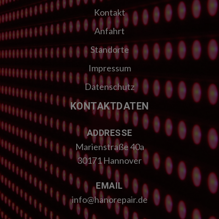
Kontakt
Anfahrt
Standorte
Impressum
Datenschutz
KONTAKTDATEN
ADDRESSE
Marienstraße 40a
30171 Hannover
EMAIL
info@hanorepair.de