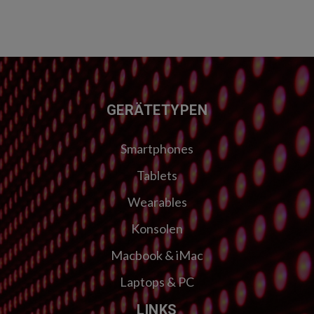
FUSSZEILE
GERÄTETYPEN
Smartphones
Tablets
Wearables
Konsolen
Macbook & iMac
Laptops & PC
LINKS