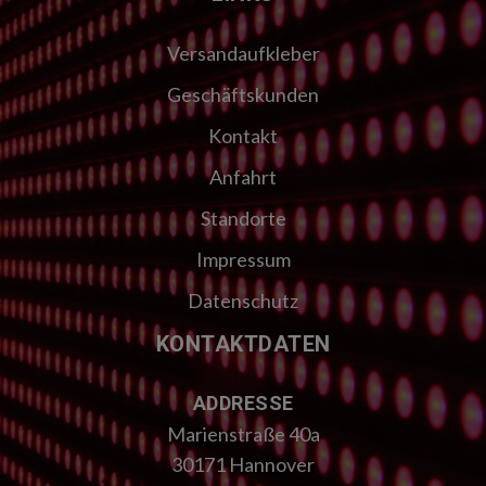
Versandaufkleber
Geschäftskunden
Kontakt
Anfahrt
Standorte
Impressum
Datenschutz
KONTAKTDATEN
ADDRESSE
Marienstraße 40a
30171 Hannover