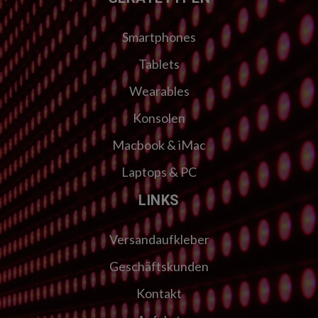
Smartphones
Tablets
Wearables
Konsolen
Macbook & iMac
Laptops & PC
LINKS
Versandaufkleber
Geschäftskunden
Kontakt