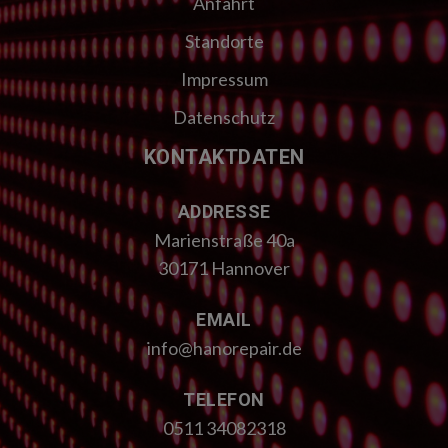
Anfahrt
Standorte
Impressum
Datenschutz
KONTAKTDATEN
ADDRESSE
Marienstraße 40a
30171 Hannover
EMAIL
info@hanorepair.de
TELEFON
0511 34082318