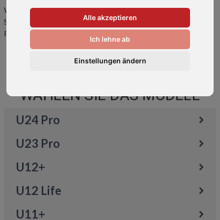
Wir reparieren alle gängigen HTC Smartphone Modelle. Wählen
Alle akzeptieren
Sie Ihr Modell aus, um mehr über die möglichen Reparaturen und
Preise zu erfahren.
Ich lehne ab
Einstellungen ändern
WÄHLEN SIE DAS MODELL
U24 Pro
U23 Pro
U12+
U12 Life
U11+