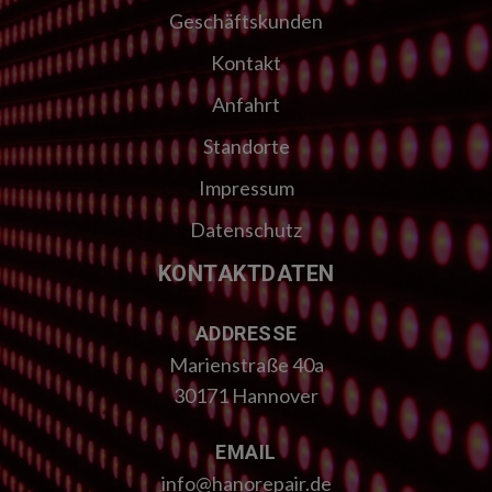
Geschäftskunden
Kontakt
Anfahrt
Standorte
Impressum
Datenschutz
KONTAKTDATEN
ADDRESSE
Marienstraße 40a
30171 Hannover
EMAIL
info@hanorepair.de