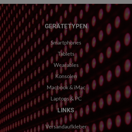
FUSSZEILE
GERÄTETYPEN
Smartphones
Tablets
Wearables
Konsolen
Macbook & iMac
Laptops & PC
LINKS
Versandaufkleber