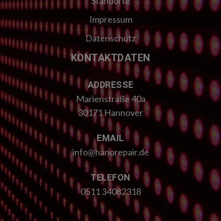
Standorte
Impressum
Datenschutz
KONTAKTDATEN
ADDRESSE
Marienstraße 40a
30171 Hannover
EMAIL
info@hanorepair.de
TELEFON
0511 34082318