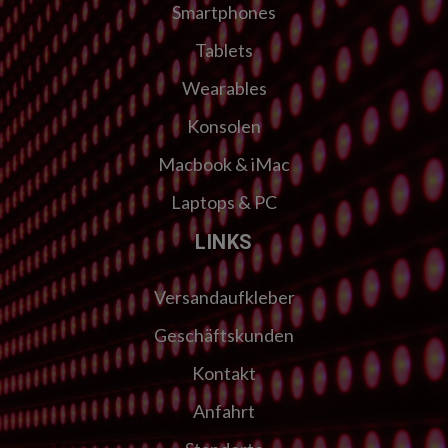
Smartphones
Tablets
Wearables
Konsolen
Macbook & iMac
Laptops & PC
LINKS
Versandaufkleber
Geschäftskunden
Kontakt
Anfahrt