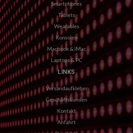
Smartphones
Tablets
Wearables
Konsolen
Macbook & iMac
Laptops & PC
LINKS
Versandaufkleber
Geschäftskunden
Kontakt
Anfahrt