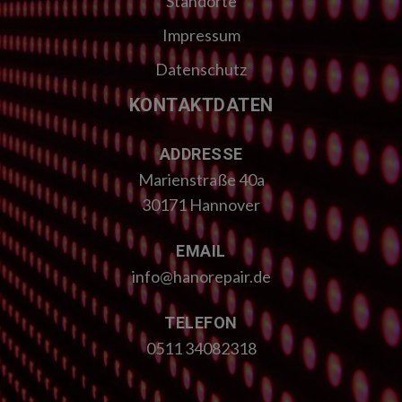
Standorte
Impressum
Datenschutz
KONTAKTDATEN
ADDRESSE
Marienstraße 40a
30171 Hannover
EMAIL
info@hanorepair.de
TELEFON
0511 34082318