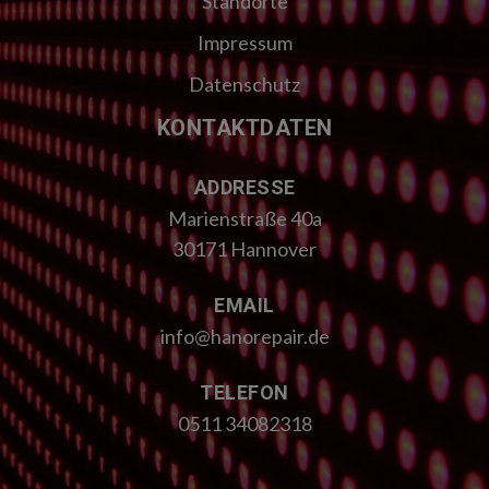
Standorte
Impressum
Datenschutz
KONTAKTDATEN
ADDRESSE
Marienstraße 40a
30171 Hannover
EMAIL
info@hanorepair.de
TELEFON
0511 34082318