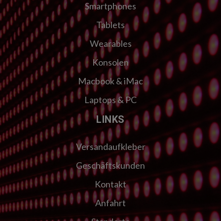
Smartphones
Tablets
Wearables
Konsolen
Macbook & iMac
Laptops & PC
LINKS
Versandaufkleber
Geschäftskunden
Kontakt
Anfahrt