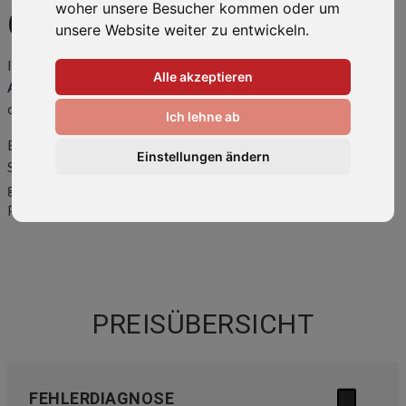
woher unsere Besucher kommen oder um
GALAXY A33
unsere Website weiter zu entwickeln.
Ihr Smartphone ist kaputt oder hat einen Fehler? Wir bringen Ihr
Alle akzeptieren
A33
wieder zum Laufen! Rufen Sie uns an unter
0511-34082318
oder kommen Sie direkt vorbei.
Ich lehne ab
Eine
Übersicht der häufigsten Reparaturen
und Preise finden
Einstellungen ändern
Sie weiter unten auf dieser Seite. Sollte ihr Problem hier nicht
gelistet sein, kontaktieren Sie uns bitte. Wir können auch Ihr
Problem lösen!
PREISÜBERSICHT
FEHLERDIAGNOSE