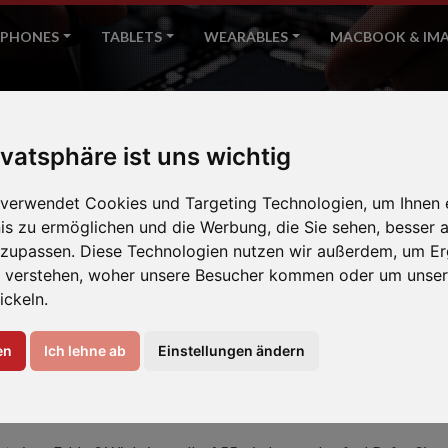
PHONES
TABLETS
WEARABLES
MACBOOK & IM
A55
ivatsphäre ist uns wichtig
Home
Samsung
 verwendet Cookies und Targeting Technologien, um Ihnen 
nis zu ermöglichen und die Werbung, die Sie sehen, besser a
nzupassen. Diese Technologien nutzen wir außerdem, um Er
 verstehen, woher unsere Besucher kommen oder um unser
ickeln.
en
Ich lehne ab
Einstellungen ändern
EREN IHR GALAXY A55