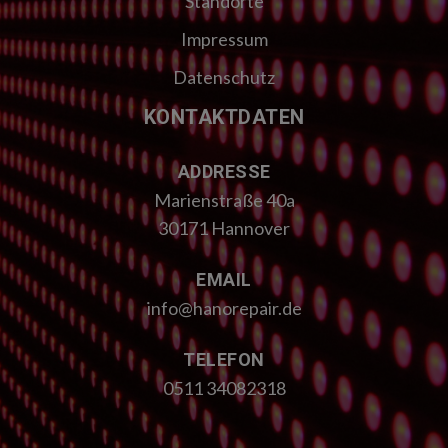
Standorte
Impressum
Datenschutz
KONTAKTDATEN
ADDRESSE
Marienstraße 40a
30171 Hannover
EMAIL
info@hanorepair.de
TELEFON
0511 34082318