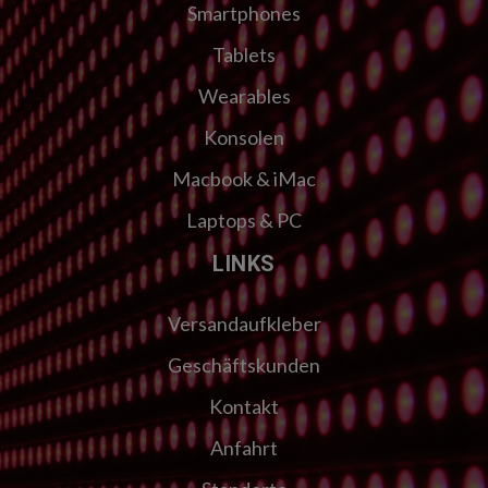
Smartphones
Tablets
Wearables
Konsolen
Macbook & iMac
Laptops & PC
LINKS
Versandaufkleber
Geschäftskunden
Kontakt
Anfahrt