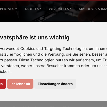
PHONES
TABLETS
WEARABLES
MACBOOK & IM
iPhone SE 2. (2020)
ivatsphäre ist uns wichtig
Home
Apple
 verwendet Cookies und Targeting Technologien, um Ihnen 
nis zu ermöglichen und die Werbung, die Sie sehen, besser a
nzupassen. Diese Technologien nutzen wir außerdem, um Er
 verstehen, woher unsere Besucher kommen oder um unser
ickeln.
en
Ich lehne ab
Einstellungen ändern
REN IHR IPHONE SE 2