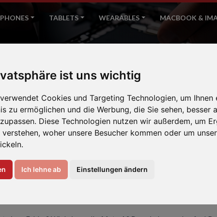
PHONES
TABLETS
WEARABLES
MACBOOK & IM
Mate 10 Pro
ivatsphäre ist uns wichtig
Home
Huawei
 verwendet Cookies und Targeting Technologien, um Ihnen 
nis zu ermöglichen und die Werbung, die Sie sehen, besser a
nzupassen. Diese Technologien nutzen wir außerdem, um Er
 verstehen, woher unsere Besucher kommen oder um unser
ickeln.
en
Ich lehne ab
Einstellungen ändern
EREN IHR HUAWEI MATE 1