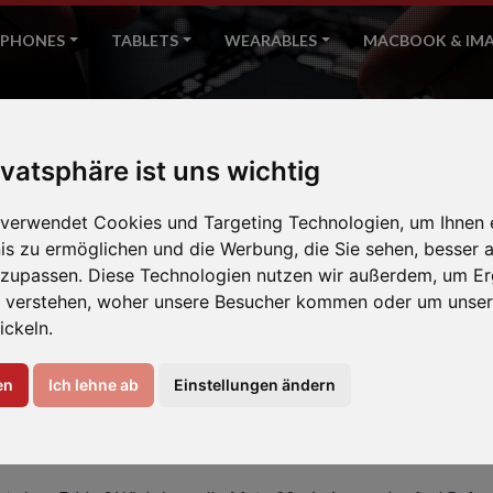
PHONES
TABLETS
WEARABLES
MACBOOK & IM
Mate 20
ivatsphäre ist uns wichtig
Home
Huawei
 verwendet Cookies und Targeting Technologien, um Ihnen 
nis zu ermöglichen und die Werbung, die Sie sehen, besser a
nzupassen. Diese Technologien nutzen wir außerdem, um Er
 verstehen, woher unsere Besucher kommen oder um unser
ickeln.
en
Ich lehne ab
Einstellungen ändern
EREN IHR HUAWEI MATE 2