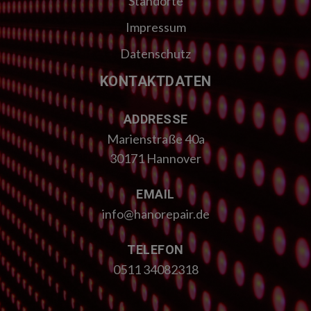
Standorte
Impressum
Datenschutz
KONTAKTDATEN
ADDRESSE
Marienstraße 40a
30171 Hannover
EMAIL
info@hanorepair.de
TELEFON
0511 34082318