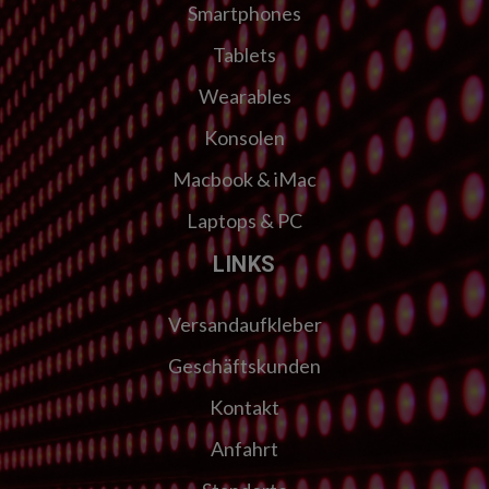
Smartphones
Tablets
Wearables
Konsolen
Macbook & iMac
Laptops & PC
LINKS
Versandaufkleber
Geschäftskunden
Kontakt
Anfahrt