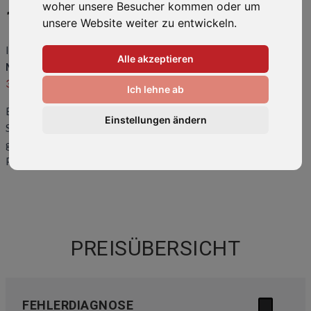
woher unsere Besucher kommen oder um
11 LITE
unsere Website weiter zu entwickeln.
Ihr Smartphone ist kaputt oder hat einen Fehler? Wir bringen Ihr
Alle akzeptieren
Mi 11 Lite
wieder zum Laufen! Rufen Sie uns an unter
0511-
34082318
oder kommen Sie direkt vorbei.
Ich lehne ab
Eine
Übersicht der häufigsten Reparaturen
und Preise finden
Einstellungen ändern
Sie weiter unten auf dieser Seite. Sollte ihr Problem hier nicht
gelistet sein, kontaktieren Sie uns bitte. Wir können auch Ihr
Problem lösen!
PREISÜBERSICHT
FEHLERDIAGNOSE