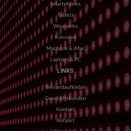
Smartphones
Tablets
Wearables
Konsolen
Macbook & iMac
Laptops & PC
LINKS
Versandaufkleber
Geschäftskunden
Kontakt
Anfahrt