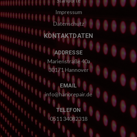
Standorte
Impressum
Datenschutz
KONTAKTDATEN
ADDRESSE
Marienstraße 40a
30171 Hannover
EMAIL
info@hanorepair.de
TELEFON
0511 34082318