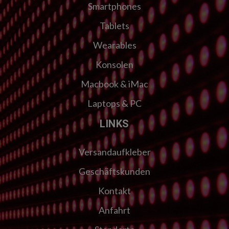
Smartphones
Tablets
Wearables
Konsolen
Macbook & iMac
Laptops & PC
LINKS
Versandaufkleber
Geschäftskunden
Kontakt
Anfahrt