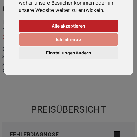
woher unsere Besucher kommen oder um
6 PLUS
unsere Website weiter zu entwickeln.
Ihr Smartphone ist kaputt oder hat einen Fehler? Wir bringen Ihr
Alle akzeptieren
Mi 6 Plus
wieder zum Laufen! Rufen Sie uns an unter
0511-
34082318
oder kommen Sie direkt vorbei.
Ich lehne ab
Eine
Übersicht der häufigsten Reparaturen
und Preise finden
Einstellungen ändern
Sie weiter unten auf dieser Seite. Sollte ihr Problem hier nicht
gelistet sein, kontaktieren Sie uns bitte. Wir können auch Ihr
Problem lösen!
PREISÜBERSICHT
FEHLERDIAGNOSE