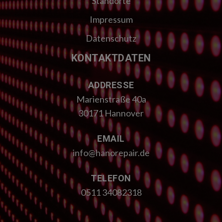
Standorte
Impressum
Datenschutz
KONTAKTDATEN
ADDRESSE
Marienstraße 40a
30171 Hannover
EMAIL
info@hanorepair.de
TELEFON
0511 34082318