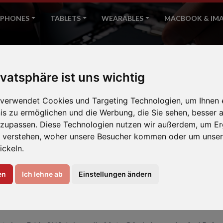
PHONES
TABLETS
WEARABLES
MACBOOK & IM
Moto G6
ivatsphäre ist uns wichtig
Home
Motorola
 verwendet Cookies und Targeting Technologien, um Ihnen 
nis zu ermöglichen und die Werbung, die Sie sehen, besser a
nzupassen. Diese Technologien nutzen wir außerdem, um Er
 verstehen, woher unsere Besucher kommen oder um unser
ickeln.
en
Ich lehne ab
Einstellungen ändern
EREN IHR MOTO G6