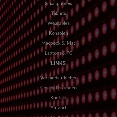
Smartphones
Tablets
Wearables
Konsolen
Macbook & iMac
Laptops & PC
LINKS
Versandaufkleber
Geschäftskunden
Kontakt
Anfahrt