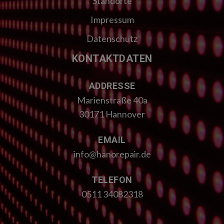
Standorte
Impressum
Datenschutz
KONTAKTDATEN
ADDRESSE
Marienstraße 40a
30171 Hannover
EMAIL
info@hanorepair.de
TELEFON
0511 34082318