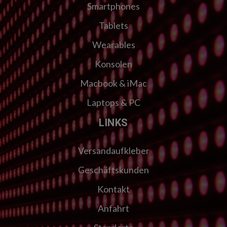
Smartphones
Tablets
Wearables
Konsolen
Macbook & iMac
Laptops & PC
LINKS
Versandaufkleber
Geschäftskunden
Kontakt
Anfahrt