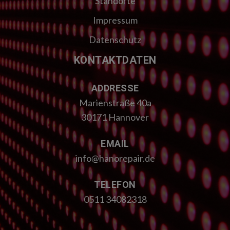
Standorte
Impressum
Datenschutz
KONTAKTDATEN
ADDRESSE
Marienstraße 40a
30171 Hannover
EMAIL
info@hanorepair.de
TELEFON
0511 34082318