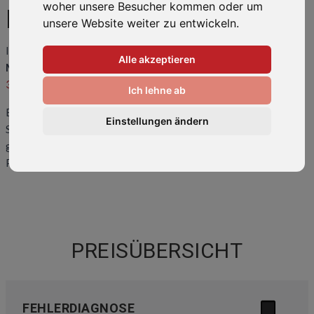
woher unsere Besucher kommen oder um
MOTO G8
unsere Website weiter zu entwickeln.
Ihr Smartphone ist kaputt oder hat einen Fehler? Wir bringen Ihr
Alle akzeptieren
Moto G8
wieder zum Laufen! Rufen Sie uns an unter
0511-
34082318
oder kommen Sie direkt vorbei.
Ich lehne ab
Eine
Übersicht der häufigsten Reparaturen
und Preise finden
Einstellungen ändern
Sie weiter unten auf dieser Seite. Sollte ihr Problem hier nicht
gelistet sein, kontaktieren Sie uns bitte. Wir können auch Ihr
Problem lösen!
PREISÜBERSICHT
FEHLERDIAGNOSE