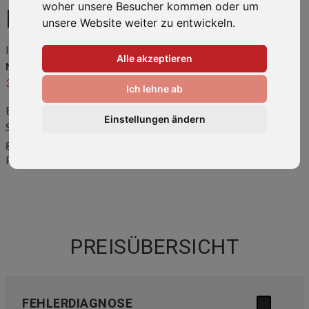
woher unsere Besucher kommen oder um
NOKIA 2.3
unsere Website weiter zu entwickeln.
Ihr Smartphone ist kaputt oder hat einen Fehler? Wir bringen Ihr
Alle akzeptieren
Nokia 2.3
wieder zum Laufen! Rufen Sie uns an unter
0511-
34082318
oder kommen Sie direkt vorbei.
Ich lehne ab
Eine
Übersicht der häufigsten Reparaturen
und Preise finden
Einstellungen ändern
Sie weiter unten auf dieser Seite. Sollte ihr Problem hier nicht
gelistet sein, kontaktieren Sie uns bitte. Wir können auch Ihr
Problem lösen!
PREISÜBERSICHT
FEHLERDIAGNOSE