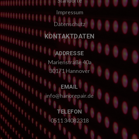
Standorte
Impressum
Datenschutz
KONTAKTDATEN
ADDRESSE
Marienstraße 40a
30171 Hannover
EMAIL
info@hanorepair.de
TELEFON
0511 34082318