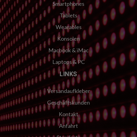
Smartphones
Tablets
Wearables
Konsolen
Macbook & iMac
Laptops & PC
LINKS
Versandaufkleber
Geschäftskunden
Kontakt
Anfahrt