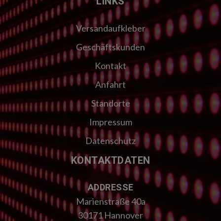
LINKS
Versandaufkleber
Geschäftskunden
Kontakt
Anfahrt
Standorte
Impressum
Datenschutz
KONTAKTDATEN
ADDRESSE
Marienstraße 40a
30171 Hannover