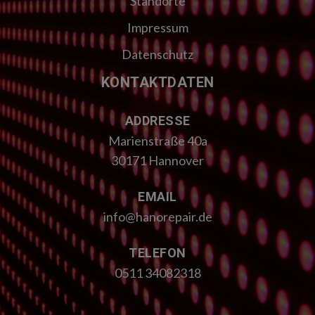
Standorte
Impressum
Datenschutz
KONTAKTDATEN
ADDRESSE
Marienstraße 40a
30171 Hannover
EMAIL
info@hanorepair.de
TELEFON
0511 34082318