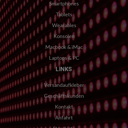
Smartphones
Tablets
Wearables
Konsolen
Macbook & iMac
Laptops & PC
LINKS
Versandaufkleber
Geschäftskunden
Kontakt
Anfahrt