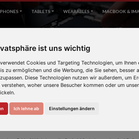
PHONES
TABLETS
WEARABLES
MACBOOK & IM
Redmi 10
ivatsphäre ist uns wichtig
Home
Xiaomi
 verwendet Cookies und Targeting Technologien, um Ihnen 
nis zu ermöglichen und die Werbung, die Sie sehen, besser a
nzupassen. Diese Technologien nutzen wir außerdem, um Er
 verstehen, woher unsere Besucher kommen oder um unser
ickeln.
en
Ich lehne ab
Einstellungen ändern
EREN IHR REDMI 10