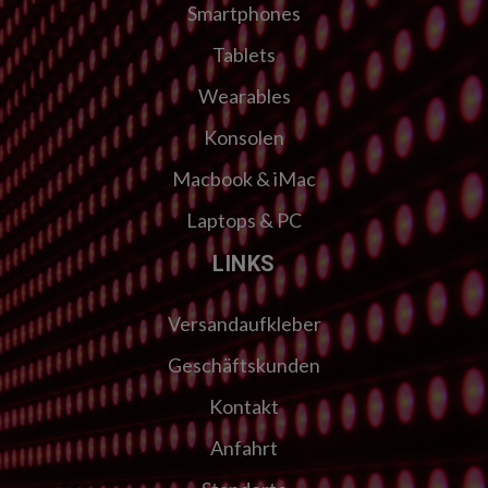
Smartphones
Tablets
Wearables
Konsolen
Macbook & iMac
Laptops & PC
LINKS
Versandaufkleber
Geschäftskunden
Kontakt
Anfahrt