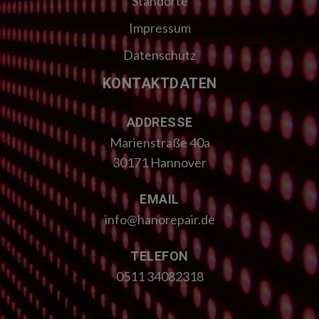
Standorte
Impressum
Datenschutz
KONTAKTDATEN
ADDRESSE
Marienstraße 40a
30171 Hannover
EMAIL
info@hanorepair.de
TELEFON
0511 34082318