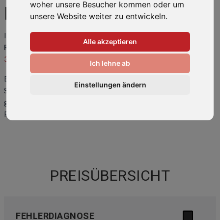
woher unsere Besucher kommen oder um
REDMI 13C
unsere Website weiter zu entwickeln.
Ihr Smartphone ist kaputt oder hat einen Fehler? Wir bringen Ihr
Alle akzeptieren
Redmi 13C
wieder zum Laufen! Rufen Sie uns an unter
0511-
34082318
oder kommen Sie direkt vorbei.
Ich lehne ab
Eine
Übersicht der häufigsten Reparaturen
und Preise finden
Einstellungen ändern
Sie weiter unten auf dieser Seite. Sollte ihr Problem hier nicht
gelistet sein, kontaktieren Sie uns bitte. Wir können auch Ihr
Problem lösen!
PREISÜBERSICHT
FEHLERDIAGNOSE