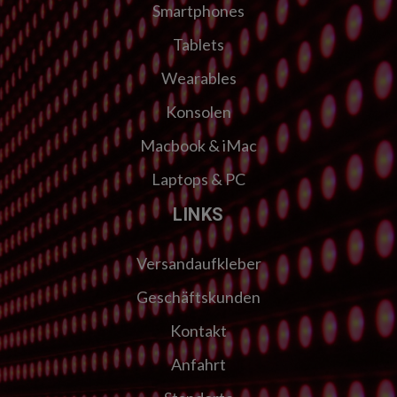
Smartphones
Tablets
Wearables
Konsolen
Macbook & iMac
Laptops & PC
LINKS
Versandaufkleber
Geschäftskunden
Kontakt
Anfahrt