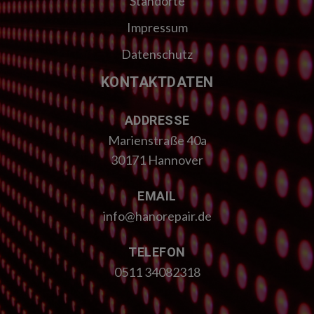
Standorte
Impressum
Datenschutz
KONTAKTDATEN
ADDRESSE
Marienstraße 40a
30171 Hannover
EMAIL
info@hanorepair.de
TELEFON
0511 34082318