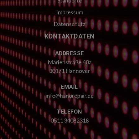
Standorte
Impressum
Datenschutz
KONTAKTDATEN
ADDRESSE
Marienstraße 40a
30171 Hannover
EMAIL
info@hanorepair.de
TELEFON
0511 34082318