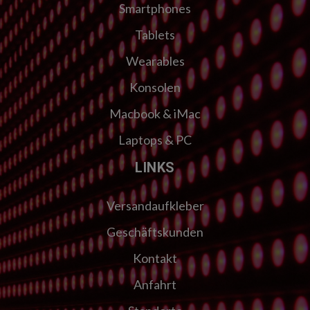
Smartphones
Tablets
Wearables
Konsolen
Macbook & iMac
Laptops & PC
LINKS
Versandaufkleber
Geschäftskunden
Kontakt
Anfahrt