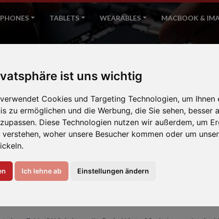
PHONES
TABLETS
WEARABLES
MACBOOK & IM
Redmi Note 9S
ivatsphäre ist uns wichtig
Home
Xiaomi
 verwendet Cookies und Targeting Technologien, um Ihnen 
nis zu ermöglichen und die Werbung, die Sie sehen, besser a
nzupassen. Diese Technologien nutzen wir außerdem, um Er
 verstehen, woher unsere Besucher kommen oder um unser
ickeln.
en
Ich lehne ab
Einstellungen ändern
EREN IHR REDMI NOTE 9S