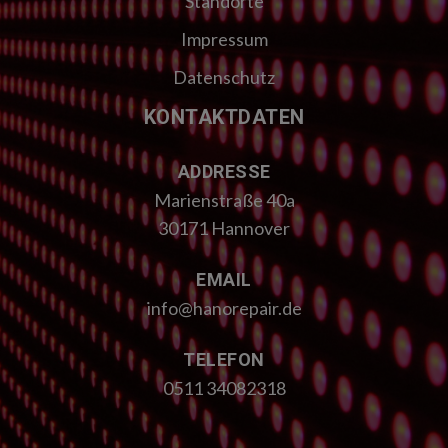
Standorte
Impressum
Datenschutz
KONTAKTDATEN
ADDRESSE
Marienstraße 40a
30171 Hannover
EMAIL
info@hanorepair.de
TELEFON
0511 34082318