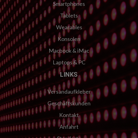
Smartphones
Tablets
Wearables
Konsolen
Macbook & iMac
Laptops & PC
LINKS
Versandaufkleber
Geschäftskunden
Kontakt
Anfahrt