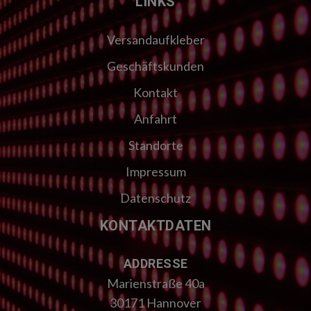
LINKS
Versandaufkleber
Geschäftskunden
Kontakt
Anfahrt
Standorte
Impressum
Datenschutz
KONTAKTDATEN
ADDRESSE
Marienstraße 40a
30171 Hannover