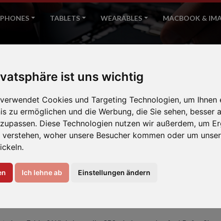
PHONES
TABLETS
WEARABLES
MACBOOK & IM
S50
ivatsphäre ist uns wichtig
Home
CAT
 verwendet Cookies und Targeting Technologien, um Ihnen 
nis zu ermöglichen und die Werbung, die Sie sehen, besser a
nzupassen. Diese Technologien nutzen wir außerdem, um Er
 verstehen, woher unsere Besucher kommen oder um unser
ickeln.
en
Ich lehne ab
Einstellungen ändern
EREN IHR CAT S50