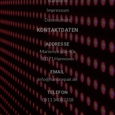
Standorte
Impressum
Datenschutz
KONTAKTDATEN
ADDRESSE
Marienstraße 40a
30171 Hannover
EMAIL
info@hanorepair.de
TELEFON
0511 34082318