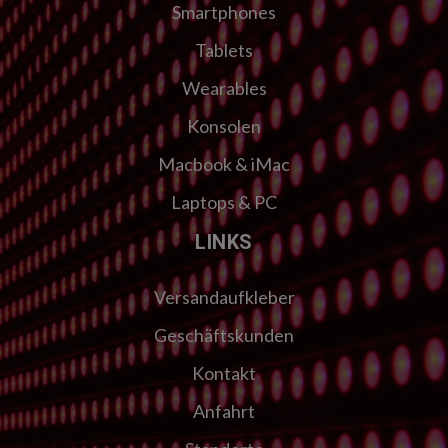
Smartphones
Tablets
Wearables
Konsolen
Macbook & iMac
Laptops & PC
LINKS
Versandaufkleber
Geschäftskunden
Kontakt
Anfahrt