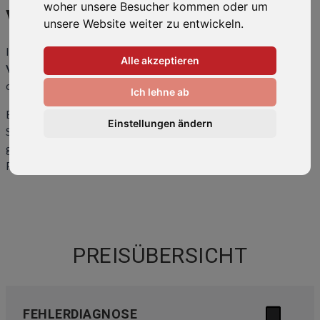
woher unsere Besucher kommen oder um
V30
unsere Website weiter zu entwickeln.
Ihr Smartphone ist kaputt oder hat einen Fehler? Wir bringen Ihr
Alle akzeptieren
V30
wieder zum Laufen! Rufen Sie uns an unter
0511-34082318
oder kommen Sie direkt vorbei.
Ich lehne ab
Eine
Übersicht der häufigsten Reparaturen
und Preise finden
Einstellungen ändern
Sie weiter unten auf dieser Seite. Sollte ihr Problem hier nicht
gelistet sein, kontaktieren Sie uns bitte. Wir können auch Ihr
Problem lösen!
PREISÜBERSICHT
FEHLERDIAGNOSE