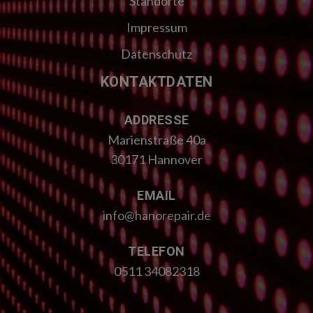
Standorte
Impressum
Datenschutz
KONTAKTDATEN
ADDRESSE
Marienstraße 40a
30171 Hannover
EMAIL
info@hanorepair.de
TELEFON
0511 34082318