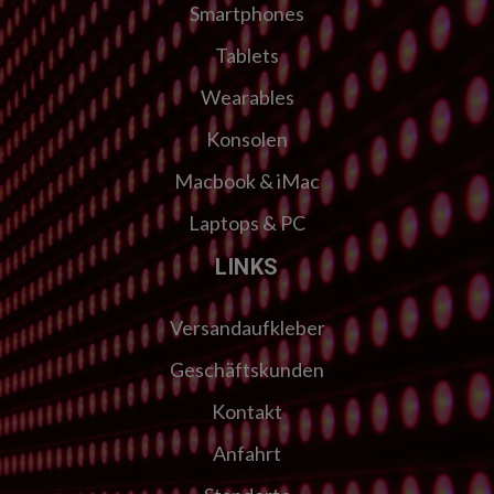
Smartphones
Tablets
Wearables
Konsolen
Macbook & iMac
Laptops & PC
LINKS
Versandaufkleber
Geschäftskunden
Kontakt
Anfahrt