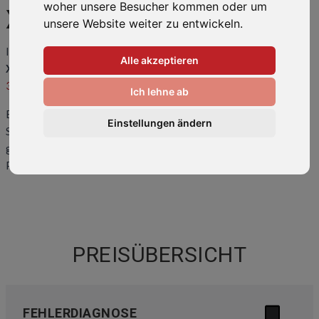
woher unsere Besucher kommen oder um
XIAOMI 12S
unsere Website weiter zu entwickeln.
Ihr Smartphone ist kaputt oder hat einen Fehler? Wir bringen Ihr
Alle akzeptieren
Xiaomi 12S
wieder zum Laufen! Rufen Sie uns an unter
0511-
34082318
oder kommen Sie direkt vorbei.
Ich lehne ab
Eine
Übersicht der häufigsten Reparaturen
und Preise finden
Einstellungen ändern
Sie weiter unten auf dieser Seite. Sollte ihr Problem hier nicht
gelistet sein, kontaktieren Sie uns bitte. Wir können auch Ihr
Problem lösen!
PREISÜBERSICHT
FEHLERDIAGNOSE