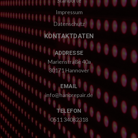
Standorte
Impressum
Datenschutz
KONTAKTDATEN
ADDRESSE
Marienstraße 40a
30171 Hannover
EMAIL
info@hanorepair.de
TELEFON
0511 34082318