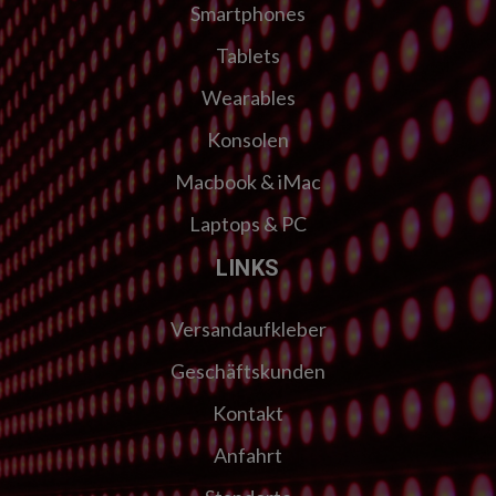
Smartphones
Tablets
Wearables
Konsolen
Macbook & iMac
Laptops & PC
LINKS
Versandaufkleber
Geschäftskunden
Kontakt
Anfahrt