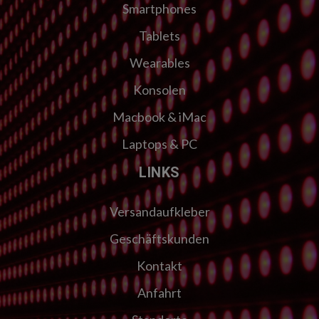
Smartphones
Tablets
Wearables
Konsolen
Macbook & iMac
Laptops & PC
LINKS
Versandaufkleber
Geschäftskunden
Kontakt
Anfahrt