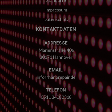
Standorte
Impressum
Datenschutz
KONTAKTDATEN
ADDRESSE
Marienstraße 40a
30171 Hannover
EMAIL
info@hanorepair.de
TELEFON
0511 34082318