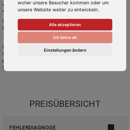
woher unsere Besucher kommen oder um
XPERIA XA2
unsere Website weiter zu entwickeln.
Ihr Smartphone ist kaputt oder hat einen Fehler? Wir bringen Ihr
Alle akzeptieren
Xperia XA2
wieder zum Laufen! Rufen Sie uns an unter
0511-
34082318
oder kommen Sie direkt vorbei.
Ich lehne ab
Eine
Übersicht der häufigsten Reparaturen
und Preise finden
Einstellungen ändern
Sie weiter unten auf dieser Seite. Sollte ihr Problem hier nicht
gelistet sein, kontaktieren Sie uns bitte. Wir können auch Ihr
Problem lösen!
PREISÜBERSICHT
FEHLERDIAGNOSE