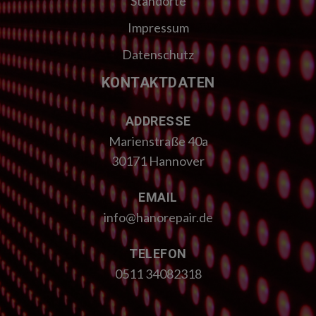
Standorte
Impressum
Datenschutz
KONTAKTDATEN
ADDRESSE
Marienstraße 40a
30171 Hannover
EMAIL
info@hanorepair.de
TELEFON
0511 34082318