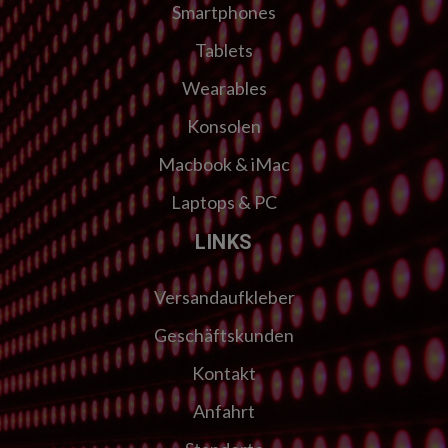
Smartphones
Tablets
Wearables
Konsolen
Macbook & iMac
Laptops & PC
LINKS
Versandaufkleber
Geschäftskunden
Kontakt
Anfahrt