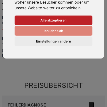
woher unsere Besucher kommen oder um
XPERIA XZ3
unsere Website weiter zu entwickeln.
Ihr Smartphone ist kaputt oder hat einen Fehler? Wir bringen Ihr
Alle akzeptieren
Xperia XZ3
wieder zum Laufen! Rufen Sie uns an unter
0511-
34082318
oder kommen Sie direkt vorbei.
Ich lehne ab
Eine
Übersicht der häufigsten Reparaturen
und Preise finden
Einstellungen ändern
Sie weiter unten auf dieser Seite. Sollte ihr Problem hier nicht
gelistet sein, kontaktieren Sie uns bitte. Wir können auch Ihr
Problem lösen!
PREISÜBERSICHT
FEHLERDIAGNOSE