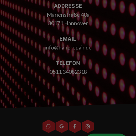
ADDRESSE
Marienstraße 40a
30171 Hannover
EMAIL
info@hanorepair.de
TELEFON
0511 34082318