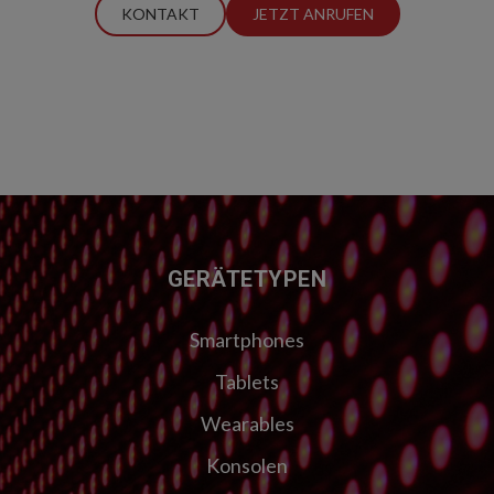
KONTAKT
JETZT ANRUFEN
FUSSZEILE
GERÄTETYPEN
Smartphones
Tablets
Wearables
Konsolen