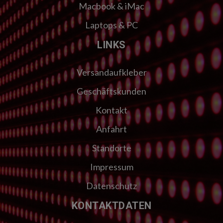
Macbook & iMac
Laptops & PC
LINKS
Versandaufkleber
Geschäftskunden
Kontakt
Anfahrt
Standorte
Impressum
Datenschutz
KONTAKTDATEN