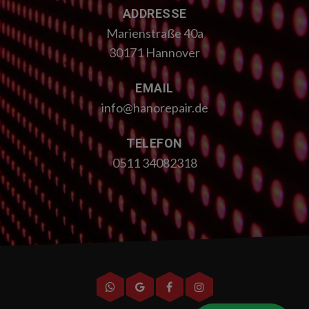
ADDRESSE
Marienstraße 40a
30171 Hannover
EMAIL
info@hanorepair.de
TELEFON
0511 34082318