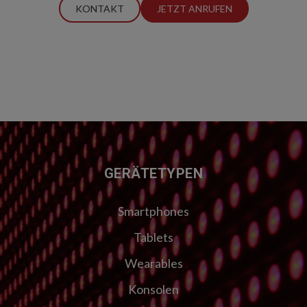
KONTAKT
JETZT ANRUFEN
FUSSZEILE
GERÄTETYPEN
Smartphones
Tablets
Wearables
Konsolen