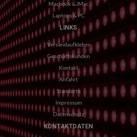
Macbook & iMac
Laptops & PC
LINKS
Versandaufkleber
Geschäftskunden
Kontakt
Anfahrt
Standorte
Impressum
Datenschutz
KONTAKTDATEN