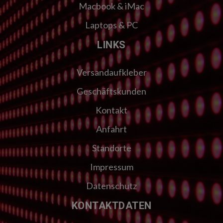
Macbook & iMac
Laptops & PC
LINKS
Versandaufkleber
Geschäftskunden
Kontakt
Anfahrt
Standorte
Impressum
Datenschutz
KONTAKTDATEN