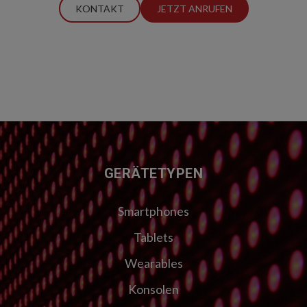
KONTAKT
JETZT ANRUFEN
FUSSZEILE
GERÄTETYPEN
Smartphones
Tablets
Wearables
Konsolen