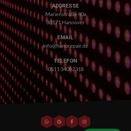
ADDRESSE
Marienstraße 40a
30171 Hannover
EMAIL
info@hanorepair.de
TELEFON
0511 34082318