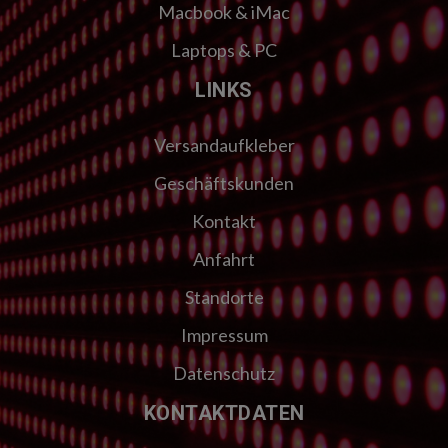
Macbook & iMac
Laptops & PC
LINKS
Versandaufkleber
Geschäftskunden
Kontakt
Anfahrt
Standorte
Impressum
Datenschutz
KONTAKTDATEN