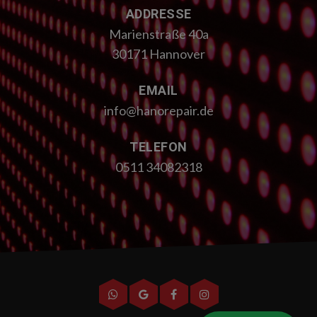
ADDRESSE
Marienstraße 40a
30171 Hannover
EMAIL
info@hanorepair.de
TELEFON
0511 34082318