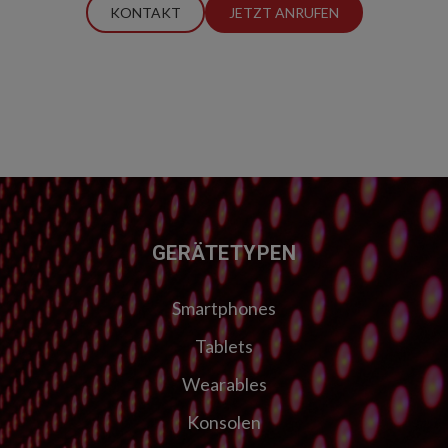
KONTAKT
JETZT ANRUFEN
FUSSZEILE
GERÄTETYPEN
Smartphones
Tablets
Wearables
Konsolen