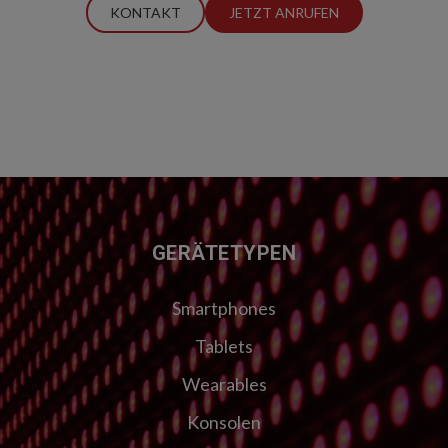
KONTAKT
JETZT ANRUFEN
FUSSZEILE
GERÄTETYPEN
Smartphones
Tablets
Wearables
Konsolen