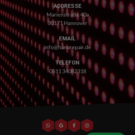
ADDRESSE
Marienstraße 40a
30171 Hannover
EMAIL
info@hanorepair.de
TELEFON
0511 34082318