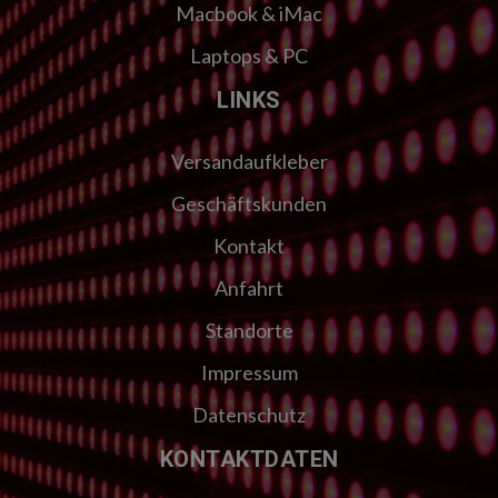
Macbook & iMac
Laptops & PC
LINKS
Versandaufkleber
Geschäftskunden
Kontakt
Anfahrt
Standorte
Impressum
Datenschutz
KONTAKTDATEN