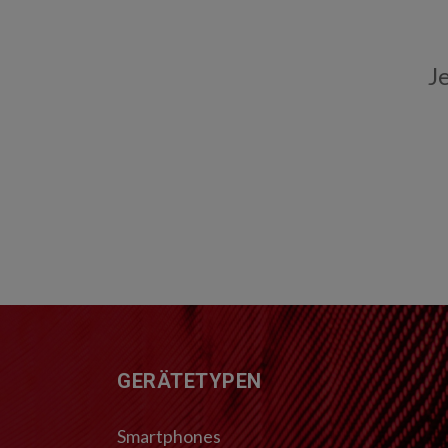
J
FUSSZEILE
GERÄTETYPEN
Smartphones