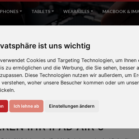
PHONES
TABLETS
WEARABLES
MACBOOK & IM
iPad Air 5
ivatsphäre ist uns wichtig
Home
Apple
 verwendet Cookies und Targeting Technologien, um Ihnen 
nis zu ermöglichen und die Werbung, die Sie sehen, besser a
nzupassen. Diese Technologien nutzen wir außerdem, um Er
 verstehen, woher unsere Besucher kommen oder um unser
ickeln.
en
Ich lehne ab
Einstellungen ändern
REN IHR IPAD AIR 5