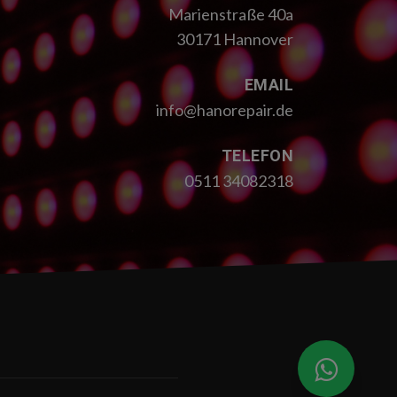
Marienstraße 40a
30171 Hannover
EMAIL
info@hanorepair.de
TELEFON
0511 34082318