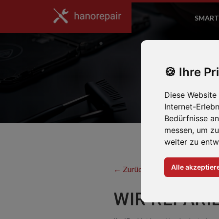
SMART
Ihre Pr
Diese Website
Internet-Erleb
Bedürfnisse a
messen, um zu
weiter zu entw
Alle akzeptier
← Zurück zum Hersteller
WIR REPARIE