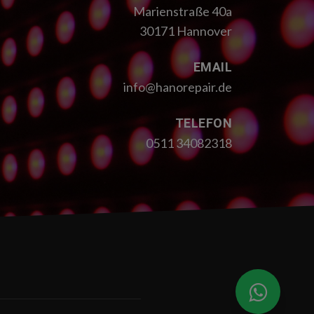
Marienstraße 40a
30171 Hannover
EMAIL
info@hanorepair.de
TELEFON
0511 34082318