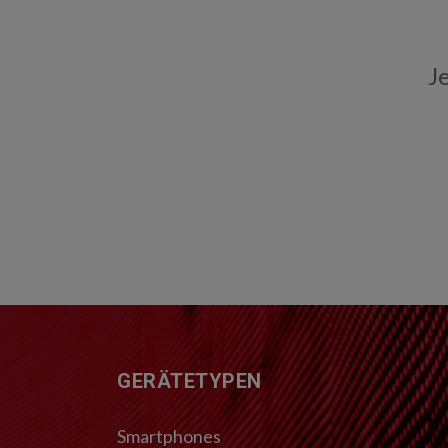
J
FUSSZEILE
GERÄTETYPEN
Smartphones