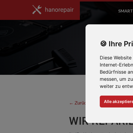
SMART
Ihre Pr
Diese Website
Internet-Erleb
Bedürfnisse a
messen, um zu
weiter zu entw
Alle akzeptier
← Zurück zum Hersteller
WIR REPARIE