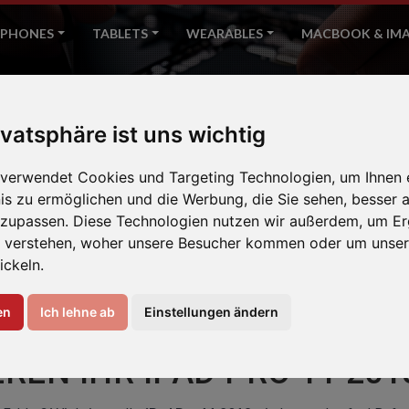
PHONES
TABLETS
WEARABLES
MACBOOK & IM
iPad Pro 11 2018
ivatsphäre ist uns wichtig
Home
Apple
 verwendet Cookies und Targeting Technologien, um Ihnen 
nis zu ermöglichen und die Werbung, die Sie sehen, besser a
nzupassen. Diese Technologien nutzen wir außerdem, um Er
 verstehen, woher unsere Besucher kommen oder um unser
ickeln.
en
Ich lehne ab
Einstellungen ändern
REN IHR IPAD PRO 11 201