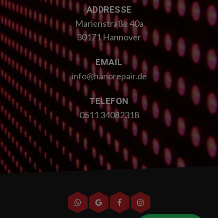
ADDRESSE
Marienstraße 40a
30171 Hannover
EMAIL
info@hanorepair.de
TELEFON
0511 34082318