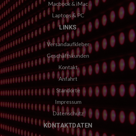
Macbook & iMac
Laptops & PC
LINKS
Versandaufkleber
Geschäftskunden
Kontakt
Anfahrt
Standorte
Impressum
Datenschutz
KONTAKTDATEN