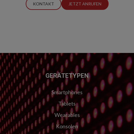
KONTAKT
JETZT ANRUFEN
FUSSZEILE
GERÄTETYPEN
Smartphones
Tablets
Wearables
Konsolen