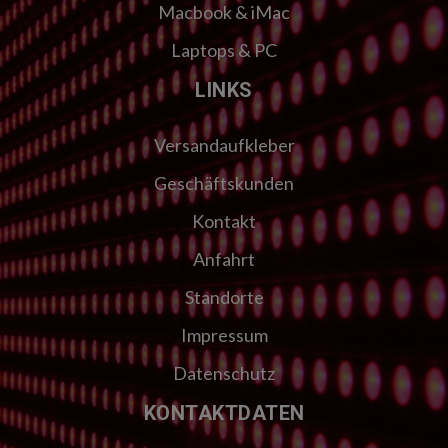
Macbook & iMac
Laptops & PC
LINKS
Versandaufkleber
Geschäftskunden
Kontakt
Anfahrt
Standorte
Impressum
Datenschutz
KONTAKTDATEN