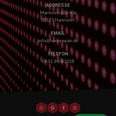
ADDRESSE
Marienstraße 40a
30171 Hannover
EMAIL
info@hanorepair.de
TELEFON
0511 34082318