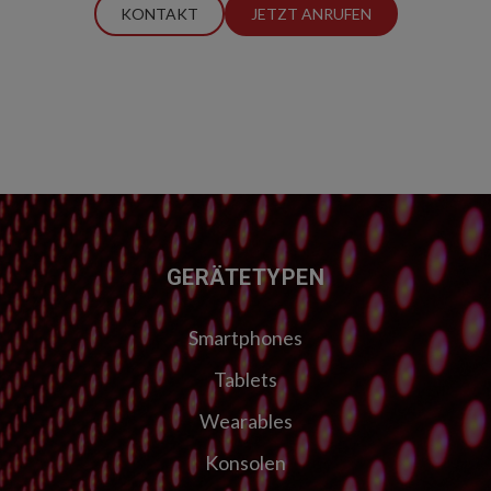
KONTAKT
JETZT ANRUFEN
FUSSZEILE
GERÄTETYPEN
Smartphones
Tablets
Wearables
Konsolen