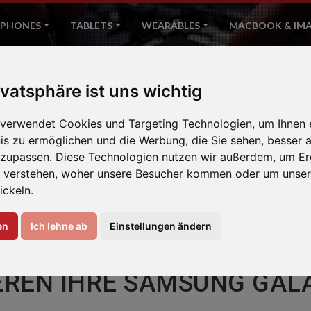
PHONES
TABLETS
WEARABLES
MACBOOK & IM
Samsung Galaxy Watch Active
ivatsphäre ist uns wichtig
 verwendet Cookies und Targeting Technologien, um Ihnen 
Home
Samsung
nis zu ermöglichen und die Werbung, die Sie sehen, besser a
nzupassen. Diese Technologien nutzen wir außerdem, um Er
 verstehen, woher unsere Besucher kommen oder um unser
ickeln.
en
Ich lehne ab
Einstellungen ändern
EREN IHRE SAMSUNG GA